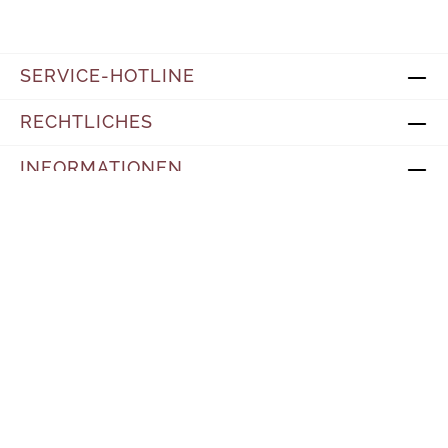
SERVICE-HOTLINE
RECHTLICHES
INFORMATIONEN
*Alle Preise inkl. gesetzl. Mehrwertsteuer zzgl.
Versandkosten
und ggf. Nachnahmegebühren, wenn
nicht anders angegeben.