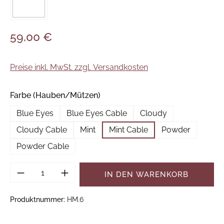
59,00 €
Preise inkl. MwSt. zzgl. Versandkosten
auswählen
Farbe (Hauben/Mützen)
Blue Eyes
Blue Eyes Cable
Cloudy
Cloudy Cable
Mint
Mint Cable
Powder
Powder Cable
Produkt Anzahl: Gib den gewünschten Wer
IN DEN WARENKORB
Produktnummer:
HM.6