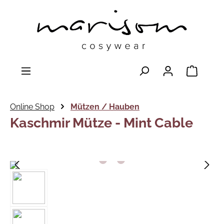
Warenk
Online Shop
Mützen / Hauben
Kaschmir Mütze - Mint Cable
Bildergalerie überspringen