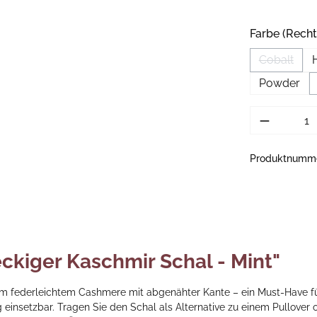
Farbe (Recht
Cobalt
(Diese Op
Powder
Produkt 
Produktnumm
ckiger Kaschmir Schal - Mint"
em federleichtem Cashmere mit abgenähter Kante – ein Must-Have für
g einsetzbar. Tragen Sie den Schal als Alternative zu einem Pullover 