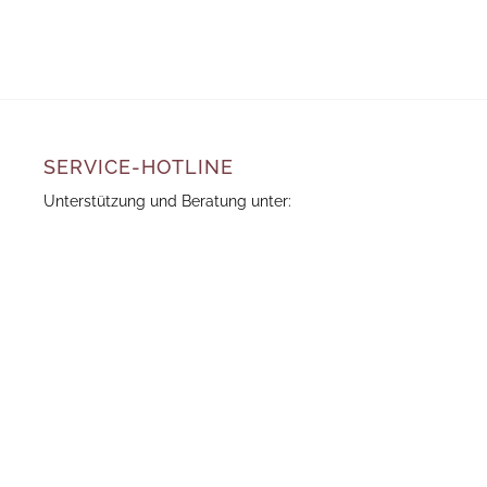
SERVICE-HOTLINE
Unterstützung und Beratung unter:
cosywear@marisom.com
Oder über unser
Kontaktformular
.