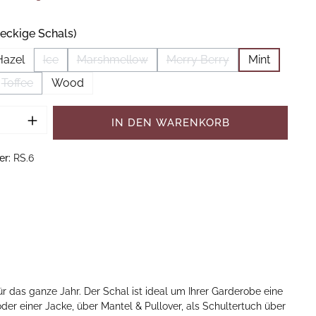
auswählen
eckige Schals)
Hazel
Ice
Marshmellow
Merry Berry
Mint
tion ist zurzeit nicht verfügbar.)
(Diese Option ist zurzeit nicht verfügbar.)
(Diese Option ist zurzeit nicht verfügbar.)
(Diese Option ist zurzeit n
Toffee
Wood
(Diese Option ist zurzeit nicht verfügbar.)
Anzahl: Gib den gewünschten Wert ein od
IN DEN WARENKORB
er:
RS.6
 das ganze Jahr. Der Schal ist ideal um Ihrer Garderobe eine
oder einer Jacke, über Mantel & Pullover, als Schultertuch über