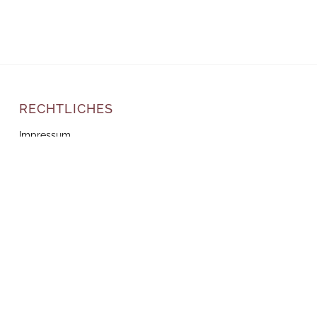
RECHTLICHES
Impressum
Datenschutz
AGB
Cookie-Richtlinie
Cookie-Einstellungen ändern